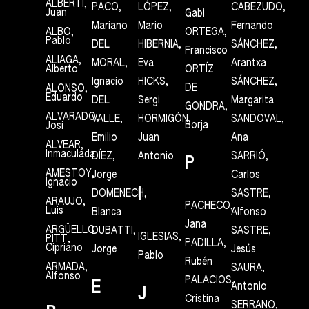
ALBERTI,
PACO,
LÓPEZ,
CABEZUDO,
Juan
Gabi
Mariano
Mario
Fernando
ALBO,
ORTEGA,
Pablo
DEL
HIBERNIA,
SÁNCHEZ,
Francisco
ALIAGA,
MORAL,
Eva
Arantxa
Alberto
ORTÍZ
Ignacio
HICKS,
SÁNCHEZ,
DE
ALONSO,
Eduardo
DEL
Sergi
Margarita
GONDRA,
ALVARADO,
VALLE,
HORMIGÓN,
SANDOVAL,
Borja
Josi
Emilio
Juan
Ana
ALVEAR,
Inmaculada
DÍEZ,
Antonio
SARRIÓ,
P
AMESTOY,
Jorge
Carlos
Ignacio
I
DOMENECH,
SASTRE,
ARAUJO,
PACHECO,
Luis
Blanca
Alfonso
Jana
ARGÜELLO
DUBATTI,
SASTRE,
IGLESIAS,
PITT,
PADILLA,
Cipriano
Jorge
Jesús
Pablo
Rubén
ARMADA,
SAURA,
Alfonso
PALACIOS,
E
Antonio
J
Cristina
SERRANO,