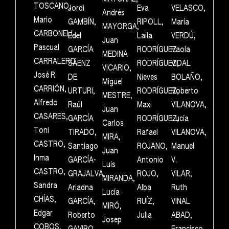
TOSCANO,
Jordi
Eva
VELASCO,
Andrés
Mario
GAMBÍN,
RIPOLL,
María
MAYORGA,
CARBONELL,
Edel
Laila
VERDÚ,
Juan
Pascual
GARCÍA
RODRÍGUEZ
Paola
MEDINA
CARRALERO,
SÁENZ
RODRÍGUEZ,
VIDAL
VICARIO,
José R.
DE
Nieves
BOLAÑO,
Miguel
CARRIÓN,
URTURI,
RODRÍGUEZ,
Roberto
MESTRE,
Alfredo
Raúl
Maxi
VILANOVA,
Juan
CASARES,
GARCÍA
RODRÍGUEZ,
Lucía
Carlos
Toni
TIRADO,
Rafael
VILANOVA,
MIRA,
CASTRO,
Santiago
ROJANO,
Manuel
Juan
Inma
GARCÍA-
Antonio
V.
Luis
CASTRO,
GRAJALVA,
ROJO,
VILAR,
MIRANDA,
Sandra
Ariadna
Alba
Ruth
Lucía
CHÍAS,
GARCÍA,
RUÍZ,
VINAL
MIRÓ,
Edgar
Roberto
Julia
ABAD,
Josep
COBOS,