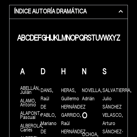
ÍNDICE AUTORÍA DRAMÁTICA
A
B
C
D
E
F
G
H
I
J
K
L
M
N
O
P
Q
R
S
T
U
V
W
X
Y
Z
A
D
H
N
S
ABELLÁN,
DANS,
HERAS,
NOVELLA,
SALVATIERRA,
Julián
Raúl
Guillermo
Adrián
Julio
ALAMO,
Antonio
DE
HERNÁNDEZ
SÁNCHEZ
ALAPONT,
O
PABLO,
GARRIDO,
VELASCO,
Pascual
Mariano
Raúl
Arturo
ALBEROLA,
Carles
DE
HERNÁNDEZ
SÁNCHEZ-
OCHOA,