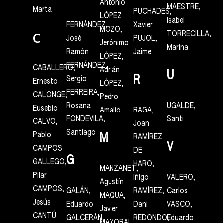
Antonio
MAESTRE,
Marta
PUCHADES,
LÓPEZ
Isabel
FERNÁNDEZ,
Xavier
MOZO,
C
TORRECILLA,
José
PUJOL,
Jerónimo
Marina
Ramón
Jaime
LÓPEZ,
FERNÁNDEZ,
CABALLERO,
Adrián
U
R
Sergio
Ernesto
LÓPEZ,
FERREIRA,
CALONGE,
Pedro
Rosana
UGALDE,
Eusebio
Amalio
RAGA,
FONDEVILA,
Santi
CALVO,
Joan
Santiago
Pablo
M
RAMÍREZ
V
CAMPOS
DE
G
GALLEGO,
HARO,
MANZANET,
Pilar
Iñigo
VALERO,
Agustín
CAMPOS,
GALÁN,
RAMÍREZ,
Carlos
MAQUA,
Jesús
Eduardo
Dani
VASCO,
Javier
CANTÚ
GALCERÁN,
REDONDO,
Eduardo
MAYORAL,