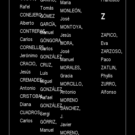
GAVIRO,
Francisco
Maria
Rafel
Tomás
MONLEÓN,
CONEJERO,
Z
GÓMEZ
José
Alberto
GARCÍA,
MONTOYA,
CONTRERAS,
Manuel
Jesús
ZAPICO,
Carlos
GÓNGORA,
MORA,
Eva
CORNELLES,
Carlos
José
ZARZOSO,
Jerónimo
GONZÁLEZ
Manuel
Paco
CRACIO,
CRUZ,
MORALES,
ZATLIN,
Jesús
Luis
Gracia
Phyllis
CREMADES,
Miguel
MORCILLO,
ZURRO,
Antonio
GONZÁLEZ,
Antonio
Alfonso
CRISTOBAL,
Rafael
MORENO
Diana
GONZÁLEZ,
SÁNCHEZ,
CUADROS,
Sergi
J.
Carlos
GÓRRIZ,
Javier
Manuel
MORENO,