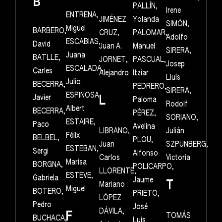
B
PALLÍN,
Irene
ENTRENA,
JIMÉNEZ
Yolanda
SIMÓN,
Miguel
BARBERO,
CRUZ,
PALOMAR,
Adolfo
ESCABIAS,
David
Juan A.
Manuel
SIRERA,
Juana
BATLLE,
JORNET,
PASCUAL,
Josep
ESCALADA,
Carles
Alejandro
Itziar
Lluís
Julio
BECERRA,
PEDRERO,
SIRERA,
ESPINOSA
Javier
L
Paloma
Rodolf
Albert
BECERRA,
PÉREZ,
SORIANO,
ESTAIRE,
Paco
Avelina
LIBRANO,
Julián
Félix
BELBEL,
PLOU,
Juan
SZPUNBERG,
ESTEBAN,
Sergi
Alfonso
Carlos
Victoria
Marisa
BORGNA,
POLICARPO,
LLORENTE,
ESTEVE,
Gabriela
Jaume
T
Mariano
Miguel
BOTERO,
PRIETO,
LÓPEZ
Pedro
José
DÁVILA,
F
TOMÁS
BUCHACA,
Luis