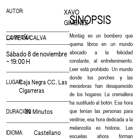
AUTOR:
XAVO
SINOPSIS
GIMÉNEZ
Montag es un bombero que
LA TETA CALVA
COMPAÑÍA:
quema libros en un mundo
abocado a la felicidad
Sábado 8 de noviembre
constante, al entretenimiento.
– 19:00 H
Leer está prohibido. Un mundo
donde los porches y las
Caja Negra CC. Las
LUGAR:
mecedoras han desaparecido
Cigarreras
de los hogares. La cremallera
ha sustituido al botón. Esa hora
que tenían las personas para
60 Minutos
DURACIÓN:
vestirse, esa hora dedicada a la
melancolía es historia. Las
Castellano
IDIOMA:
escuelas ahora forman