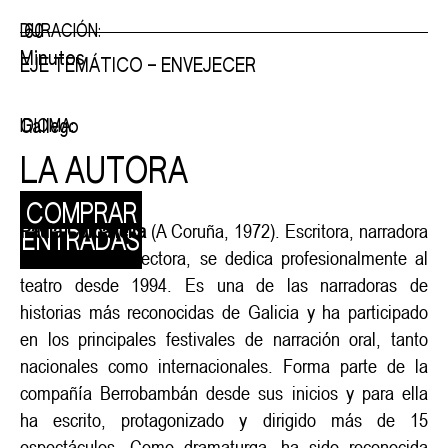
60
DURACIÓN:
Minutos
EJE TEMÁTICO – ENVEJECER
Gallego
IDIOMA:
LA AUTORA
COMPRAR
Paula Carballeira
(A Coruña, 1972). Escritora, narradora
ENTRADAS
oral, actriz y directora, se dedica profesionalmente al
teatro desde 1994. Es una de las narradoras de
historias más reconocidas de Galicia y ha participado
en los principales festivales de narración oral, tanto
nacionales como internacionales. Forma parte de la
compañía Berrobambán desde sus inicios y para ella
ha escrito, protagonizado y dirigido más de 15
espectáculos. Como dramaturga, ha sido reconocida