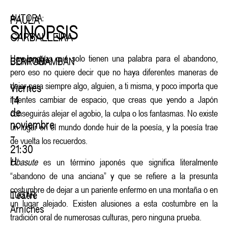
AUTORA:
PAULA
SINOPSIS
CARBALLEIRA
Hay lenguas que solo tienen una palabra para el abandono,
BERROBAMBÁN
COMPAÑÍA:
pero eso no quiere decir que no haya diferentes maneras de
dejar para siempre algo, alguien, a ti misma, y poco importa que
Viernes
intentes cambiar de espacio, que creas que yendo a Japón
14
de
conseguirás alejar el agobio, la culpa o los fantasmas. No existe
noviembre
un lugar en el mundo donde huir de la poesía, y la poesía trae
–
de vuelta los recuerdos.
21:30
H
Ubasute
es un término japonés que significa literalmente
“abandono de una anciana” y que se refiere a la presunta
costumbre de dejar a un pariente enfermo en una montaña o en
Teatre
LUGAR:
un lugar alejado. Existen alusiones a esta costumbre en la
Arniches
tradición oral de numerosas culturas, pero ninguna prueba.