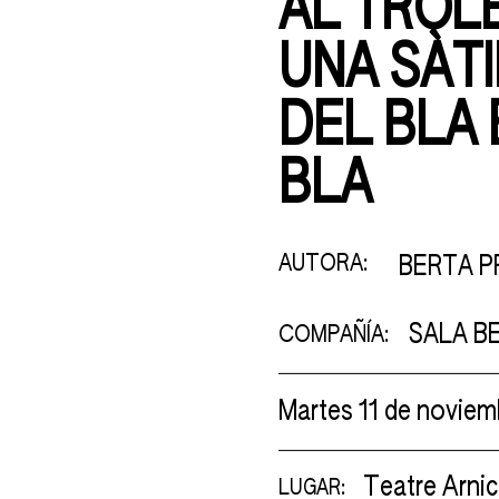
AL TROLE
UNA SÀT
DEL BLA 
BLA
AUTORA:
BERTA P
SALA B
COMPAÑÍA:
Martes 11 de noviem
Teatre Arni
LUGAR: