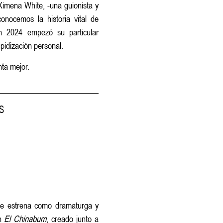
Ximena White, -una guionista y
conocemos la historia vital de
en 2024 empezó su particular
pidización personal.
nta mejor.
S
 Se estrena como dramaturga y
on
El Chinabum
, creado junto a