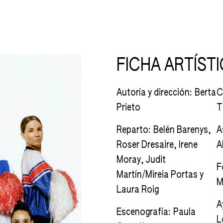
FICHA ARTÍST
Autoría y dirección: Berta
C
Prieto
T
Reparto: Belén Barenys,
A
Roser Dresaire, Irene
A
Moray, Judit
F
Martín/Mireia Portas y
M
Laura Roig
A
Escenografía: Paula
L