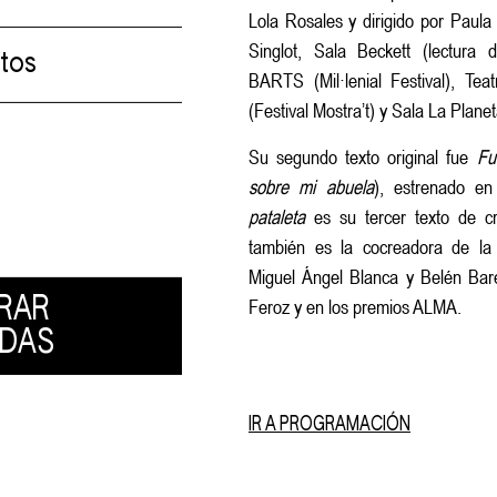
Lola Rosales y dirigido por Paula
Singlot, Sala Beckett (lectura 
utos
BARTS (Mil·lenial Festival), Tea
(Festival Mostra’t) y Sala La Plane
Su segundo texto original fue
Fu
sobre mi abuela
), estrenado en
pataleta
es su tercer texto de cr
también es la cocreadora de la 
Miguel Ángel Blanca y Belén Bar
RAR
Feroz y en los premios ALMA.
DAS
IR A PROGRAMACIÓN