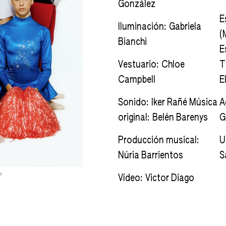
González
E
Iluminación: Gabriela
(
Bianchi
E
Vestuario: Chloe
T
Campbell
E
Sonido: Iker Rañé Música
A
original: Belén Barenys
G
Producción musical:
U
Núria Barrientos
S
Vídeo: Victor Diago