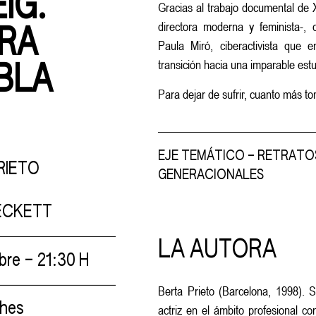
IG.
Gracias al trabajo documental de 
directora moderna y feminista-, 
IRA
Paula Miró, ciberactivista que 
transición hacia una imparable estu
BLA
Para dejar de sufrir, cuanto más to
EJE TEMÁTICO – RETRATO
RIETO
GENERACIONALES
ECKETT
LA AUTORA
bre – 21:30 H
Berta Prieto (Barcelona, 1998).
ches
actriz en el ámbito profesional c