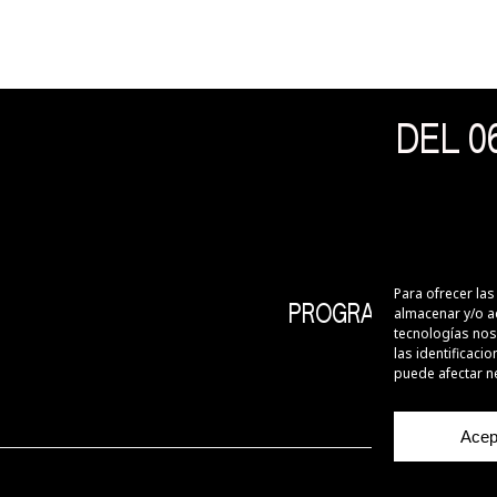
DEL 06
Para ofrecer la
PROGRAMACIÓN
almacenar y/o ac
tecnologías nos
las identificaci
puede afectar ne
Acep